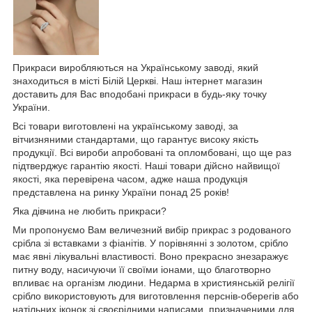
Прикраси виробляються на Українському заводі, який
знаходиться в місті Білій Церкві. Наш інтернет магазин
доставить для Вас вподобані прикраси в будь-яку точку
України.
Всі товари виготовлені на українському заводі, за
вітчизняними стандартами, що гарантує високу якість
продукції. Всі вироби апробовані та опломбовані, що ще раз
підтверджує гарантію якості. Наші товари дійсно найвищої
якості, яка перевірена часом, адже наша продукція
представлена на ринку України понад 25 років!
Яка дівчина не любить прикраси?
Ми пропонуємо Вам величезний вибір прикрас з родованого
срібла зі вставками з фіанітів. У порівнянні з золотом, срібло
має явні лікувальні властивості. Воно прекрасно знезаражує
питну воду, насичуючи її своїми іонами, що благотворно
впливає на організм людини. Недарма в християнській релігії
срібло використовують для виготовлення перснів-оберегів або
натільних іконок зі своєрідними написами, призначеними для