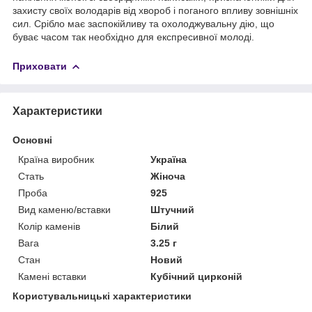
захисту своїх володарів від хвороб і поганого впливу зовнішніх
сил. Срібло має заспокійливу та охолоджувальну дію, що
буває часом так необхідно для експресивної молоді.
Приховати
Характеристики
Основні
Країна виробник
Україна
Стать
Жіноча
Проба
925
Вид каменю/вставки
Штучний
Колір каменів
Білий
Вага
3.25 г
Стан
Новий
Камені вставки
Кубічний цирконій
Користувальницькі характеристики