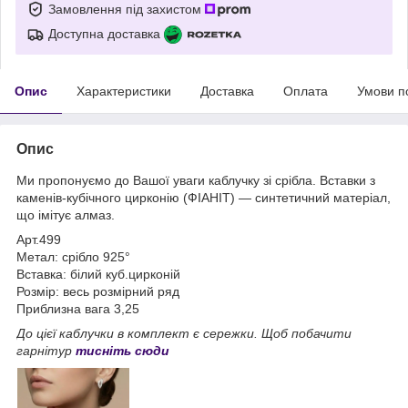
Замовлення під захистом
Доступна доставка
Опис
Характеристики
Доставка
Оплата
Умови п
Опис
Ми пропонуємо до Вашої уваги каблучку зі срібла. Вставки з
каменів-кубічного цирконію (ФІАНІТ) — синтетичний матеріал,
що імітує алмаз.
Арт.499
Метал: срібло 925°
Вставка: білий куб.цирконій
Розмір: весь розмірний ряд
Приблизна вага 3,25
До цієї каблучки в комплект є сережки. Щоб побачити
гарнітур
тисніть сюди