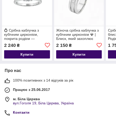
💍 Срібна каблучка з
Жіноча срібна каблучка з
Сріб
кубічним цирконієм,
кубічним цирконієм 💎 |
блис
покрита родієм —
Блиск, який захоплює
Роді
класика, яка завжди в
2 240
2 150
1 7
₴
₴
тренді
Купити
Купити
Про нас
100% позитивних з 14 відгуків за рік
Працює з 25.06.2017
м. Біла Церква
вул.Гоголя 19, Біла Церква, Україна
Контакти