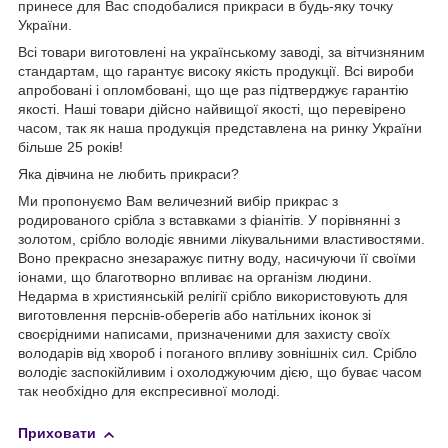
принесе для Вас сподобалися прикраси в будь-яку точку
України.
Всі товари виготовлені на українському заводі, за вітчизняним
стандартам, що гарантує високу якість продукції. Всі вироби
апробовані і опломбовані, що ще раз підтверджує гарантію
якості. Наші товари дійсно найвищої якості, що перевірено
часом, так як наша продукція представлена на ринку України
більше 25 років!
Яка дівчина не любить прикраси?
Ми пропонуємо Вам величезний вибір прикрас з
родированого срібла з вставками з фіанітів. У порівнянні з
золотом, срібло володіє явними лікувальними властивостями.
Воно прекрасно знезаражує питну воду, насичуючи її своїми
іонами, що благотворно впливає на організм людини.
Недарма в християнській релігії срібло використовують для
виготовлення перснів-оберегів або натільних іконок зі
своєрідними написами, призначеними для захисту своїх
володарів від хвороб і поганого впливу зовнішніх сил. Срібло
володіє заспокійливим і охолоджуючим дією, що буває часом
так необхідно для експресивної молоді.
Приховати