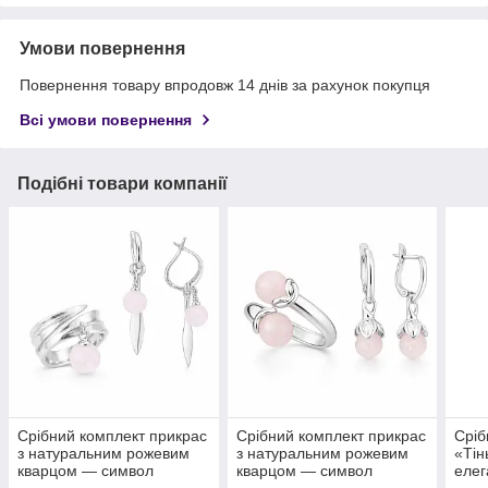
Умови повернення
Повернення товару впродовж 14 днів за рахунок покупця
Всі умови повернення
Подібні товари компанії
Срібний комплект прикрас
Срібний комплект прикрас
Сріб
з натуральним рожевим
з натуральним рожевим
«Тін
кварцом — символ
кварцом — символ
елег
ніжності, кохання та
ніжності, кохання та
русі