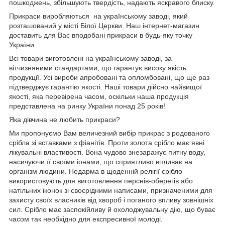
пошкоджень, збільшують твердість, надають яскравого блиску.
Прикраси виробляються на українському заводі, який
розташований у місті Білої Церкви. Наш інтернет-магазин
доставить для Вас вподобані прикраси в будь-яку точку
України.
Всі товари виготовлені на українському заводі, за
вітчизняними стандартами, що гарантує високу якість
продукції. Усі вироби апробовані та опломбовані, що ще раз
підтверджує гарантію якості. Наші товари дійсно найвищої
якості, яка перевірена часом, оскільки наша продукція
представлена на ринку України понад 25 років!
Яка дівчина не любить прикраси?
Ми пропонуємо Вам величезний вибір прикрас з родованого
срібла зі вставками з фіанітів. Проти золота срібло має явні
лікувальні властивості. Вона чудово знезаражує питну воду,
насичуючи її своїми іонами, що сприятливо впливає на
організм людини. Недарма в щоденній релігії срібло
використовують для виготовлення перснів-оберегів або
натільних іконок зі своєрідними написами, призначеними для
захисту своїх власників від хвороб і поганого впливу зовнішніх
сил. Срібло має заспокійливу й охолоджувальну дію, що буває
часом так необхідно для експресивної молоді.