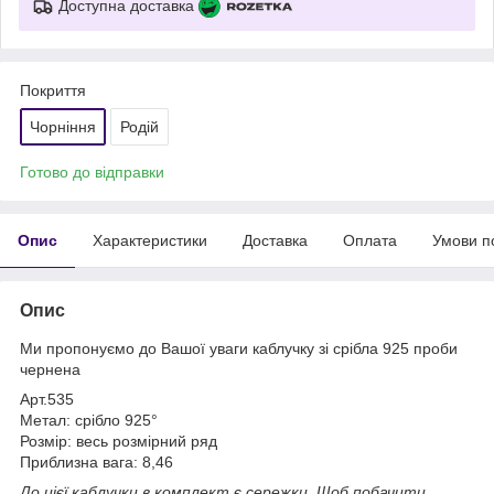
Доступна доставка
Покриття
Чорніння
Родій
Готово до відправки
Опис
Характеристики
Доставка
Оплата
Умови п
Опис
Ми пропонуємо до Вашої уваги каблучку зі срібла 925 проби
чернена
Арт.535
Метал: срібло 925°
Розмір: весь розмірний ряд
Приблизна вага: 8,46
До цієї каблучки в комплект є сережки. Щоб побачити