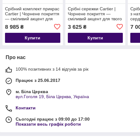
Срібний комплект прикрас
Срібні сережки Cartier |
Сріб
Cartier | Чорнене покриття
Чорнене покриття —
з на
— сміливий акцент для
сміливий акцент для твого
серд
твого образу!
образу!
вогн
8 985
3 625
7 0
₴
₴
сміл
Купити
Купити
Про нас
100% позитивних з 14 відгуків за рік
Працює з 25.06.2017
м. Біла Церква
вул.Гоголя 19, Біла Церква, Україна
Контакти
Сьогодні працює з 09:00 до 17:00
Показати весь графік роботи