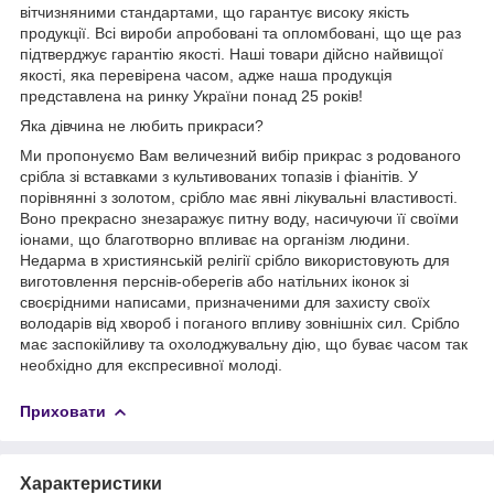
вітчизняними стандартами, що гарантує високу якість
продукції. Всі вироби апробовані та опломбовані, що ще раз
підтверджує гарантію якості. Наші товари дійсно найвищої
якості, яка перевірена часом, адже наша продукція
представлена на ринку України понад 25 років!
Яка дівчина не любить прикраси?
Ми пропонуємо Вам величезний вибір прикрас з родованого
срібла зі вставками з культивованих топазів і фіанітів. У
порівнянні з золотом, срібло має явні лікувальні властивості.
Воно прекрасно знезаражує питну воду, насичуючи її своїми
іонами, що благотворно впливає на організм людини.
Недарма в християнській релігії срібло використовують для
виготовлення перснів-оберегів або натільних іконок зі
своєрідними написами, призначеними для захисту своїх
володарів від хвороб і поганого впливу зовнішніх сил. Срібло
має заспокійливу та охолоджувальну дію, що буває часом так
необхідно для експресивної молоді.
Приховати
Характеристики