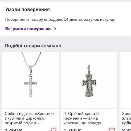
Умови повернення
Повернення товару впродовж 14 днів за рахунок покупця
Всі умови повернення
Подібні товари компанії
Срібна підвіска «Хрестик»
✝️ Срібний хрестик
Хрес
з кубічним цирконієм
чернений — вічна
альп
покритий родієм—
класика, що завжди
кубі
витонченість віри та
актуальна
1 450
1 760
2 3
₴
₴