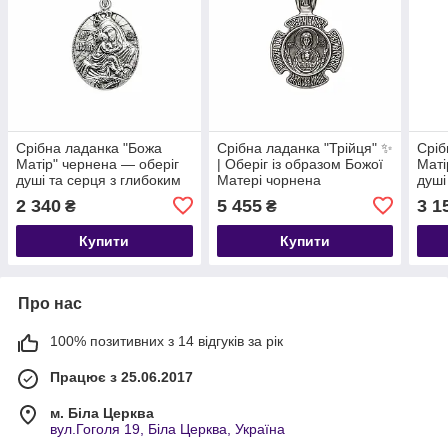
Срібна ладанка "Божа
Срібна ладанка "Трійця" ✨
Сріб
Матір" чернена — оберіг
| Оберіг із образом Божої
Маті
душі та серця з глибоким
Матері чорнена
душі
духовним змістом.
духо
2 340
5 455
3 1
₴
₴
Купити
Купити
Про нас
100% позитивних з 14 відгуків за рік
Працює з 25.06.2017
м. Біла Церква
вул.Гоголя 19, Біла Церква, Україна