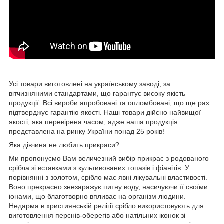
Усі товари виготовлені на українському заводі, за
вітчизняними стандартами, що гарантує високу якість
продукції. Всі вироби апробовані та опломбовані, що ще раз
підтверджує гарантію якості. Наші товари дійсно найвищої
якості, яка перевірена часом, адже наша продукція
представлена на ринку України понад 25 років!
Яка дівчина не любить прикраси?
Ми пропонуємо Вам величезний вибір прикрас з родованого
срібла зі вставками з культивованих топазів і фіанітів. У
порівнянні з золотом, срібло має явні лікувальні властивості.
Воно прекрасно знезаражує питну воду, насичуючи її своїми
іонами, що благотворно впливає на організм людини.
Недарма в християнській релігії срібло використовують для
виготовлення перснів-оберегів або натільних іконок зі