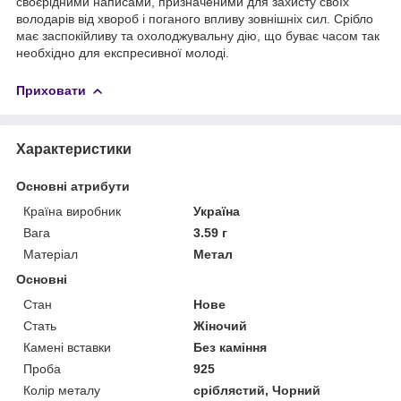
своєрідними написами, призначеними для захисту своїх
володарів від хвороб і поганого впливу зовнішніх сил. Срібло
має заспокійливу та охолоджувальну дію, що буває часом так
необхідно для експресивної молоді.
Приховати
Характеристики
Основні атрибути
Країна виробник
Україна
Вага
3.59 г
Матеріал
Метал
Основні
Стан
Нове
Стать
Жіночий
Камені вставки
Без каміння
Проба
925
Колір металу
сріблястий, Чорний