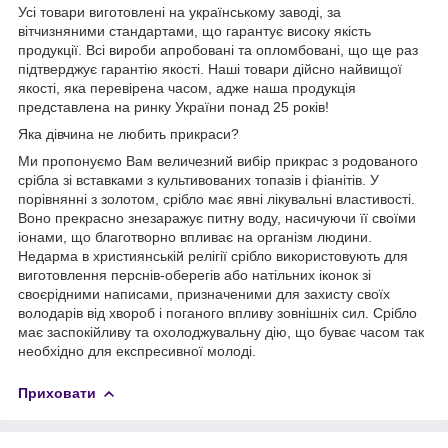
Усі товари виготовлені на українському заводі, за
вітчизняними стандартами, що гарантує високу якість
продукції. Всі вироби апробовані та опломбовані, що ще раз
підтверджує гарантію якості. Наші товари дійсно найвищої
якості, яка перевірена часом, адже наша продукція
представлена на ринку України понад 25 років!
Яка дівчина не любить прикраси?
Ми пропонуємо Вам величезний вибір прикрас з родованого
срібла зі вставками з культивованих топазів і фіанітів. У
порівнянні з золотом, срібло має явні лікувальні властивості.
Воно прекрасно знезаражує питну воду, насичуючи її своїми
іонами, що благотворно впливає на організм людини.
Недарма в християнській релігії срібло використовують для
виготовлення перснів-оберегів або натільних іконок зі
своєрідними написами, призначеними для захисту своїх
володарів від хвороб і поганого впливу зовнішніх сил. Срібло
має заспокійливу та охолоджувальну дію, що буває часом так
необхідно для експресивної молоді.
Приховати