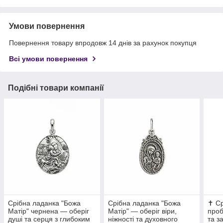
Умови повернення
Повернення товару впродовж 14 днів за рахунок покупця
Всі умови повернення
Подібні товари компанії
Срібна ладанка "Божа
Срібна ладанка "Божа
✝️ С
Матір" чернена — оберіг
Матір" — оберіг віри,
проб
душі та серця з глибоким
ніжності та духовного
та з