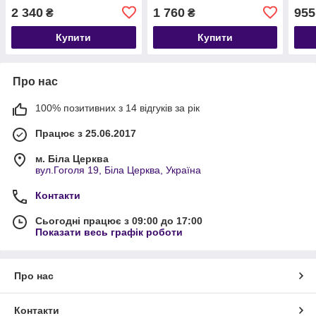
духовним змістом.
захисту. Стримана
2 340
1 760
955
₴
₴
елегантність і глибокий
зміст у кожній деталі ✨
Купити
Купити
Про нас
100% позитивних з 14 відгуків за рік
Працює з 25.06.2017
м. Біла Церква
вул.Гоголя 19, Біла Церква, Україна
Контакти
Сьогодні працює з 09:00 до 17:00
Показати весь графік роботи
Про нас
Контакти