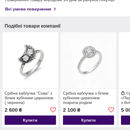
Всі умови повернення
Подібні товари компанії
Срібна каблучка "Сова" з
Срібна каблучка з білим
💍 С
білим кубічним цирконієм
кубічним цирконієм
«Пер
( чернена)
покрита родієм
з бі
цирк
2 600
2 100
5 0
₴
₴
пер
Купити
Купити