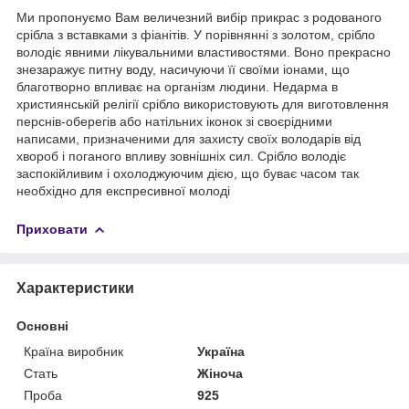
Ми пропонуємо Вам величезний вибір прикрас з родованого
срібла з вставками з фіанітів. У порівнянні з золотом, срібло
володіє явними лікувальними властивостями. Воно прекрасно
знезаражує питну воду, насичуючи її своїми іонами, що
благотворно впливає на організм людини. Недарма в
християнській релігії срібло використовують для виготовлення
перснів-оберегів або натільних іконок зі своєрідними
написами, призначеними для захисту своїх володарів від
хвороб і поганого впливу зовнішніх сил. Срібло володіє
заспокійливим і охолоджуючим дією, що буває часом так
необхідно для експресивної молоді
Приховати
Характеристики
Основні
Країна виробник
Україна
Стать
Жіноча
Проба
925