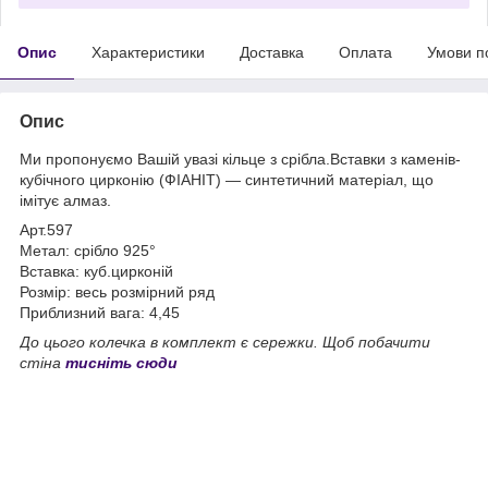
Опис
Характеристики
Доставка
Оплата
Умови п
Опис
Ми пропонуємо Вашій увазі кільце з срібла.Вставки з каменів-
кубічного цирконію (ФІАНІТ) — синтетичний матеріал, що
імітує алмаз.
Арт.597
Метал: срібло 925°
Вставка: куб.цирконій
Розмір: весь розмірний ряд
Приблизний вага: 4,45
До цього колечка в комплект є сережки. Щоб побачити
стіна
тисніть сюди