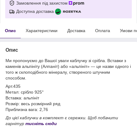
Замовлення під захистом
Доступна доставка
Опис
Характеристики
Доставка
Оплата
Умови п
Опис
Ми пропонуємо до Вашої уваги каблучку зі срібла. Вставки з
каменів альпініту (Алпаніт) або «альпініт» — це назви одного і
того ж склоподібного мінералу, створеного штучним
способом.
Арт.435
Метал: срібло 925°
Вставка: альпініт
Розмір: весь розмірний ряд
Приблизна вага: 2,76
До цієї каблучки в комплект є сережки. Щоб побачити
гарнітур
тисніть сюди