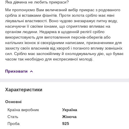
Яка дівчина не любить прикраси?
Ми пропонуємо Вам величезний вибір прикрас з родованого
срібла зі вставками фіанітів. Проти золота срібло має явні
лікувальні властивості. Воно чудово знезаражує питну воду,
насичуючи її своїми іонами, що сприятливо впливає на
організм людини. Недарма в щоденній релігії срібло
використовують для виготовлення перснів-оберегів або
натільних іконок зі своєрідними написами, призначеними для
захисту своїх власників від хвороб і поганого впливу зовнішніх
сил. Срібло має заспокійливу й охолоджувальну дію, що буває
часом так необхідно для експресивної молоді.
Приховати
Характеристики
Основні
Країна виробник
Україна
Стать
Жіноча
Проба
925