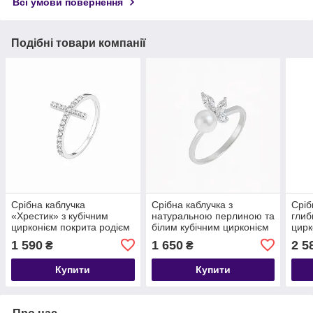
Всі умови повернення
Подібні товари компанії
Срібна каблучка
Срібна каблучка з
Сріб
«Хрестик» з кубічним
натуральною перлиною та
глиб
цирконієм покрита родієм
білим кубічним цирконієм
цирк
— витонченість віри та
— ніжність, витонченість і
1 590
1 650
2 5
₴
₴
блиску ✨
класика в одному витворі
💍✨
Купити
Купити