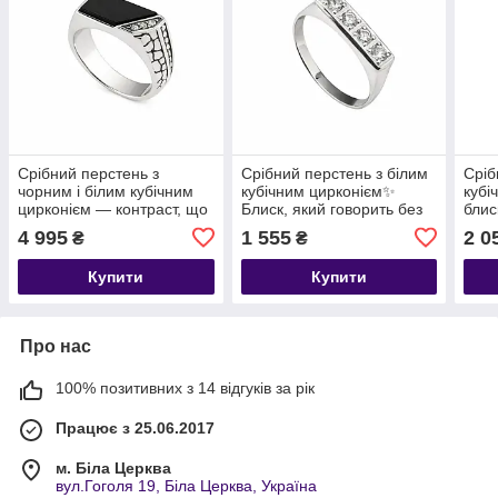
Срібний перстень з
Срібний перстень з білим
Сріб
чорним і білим кубічним
кубічним цирконієм✨
кубі
цирконієм — контраст, що
Блиск, який говорить без
блис
привертає увагу.
слів
перш
4 995
1 555
2 0
₴
₴
Купити
Купити
Про нас
100% позитивних з 14 відгуків за рік
Працює з 25.06.2017
м. Біла Церква
вул.Гоголя 19, Біла Церква, Україна