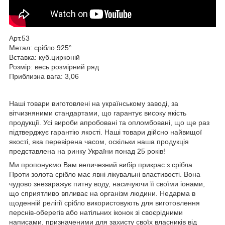
Арт.53
Метал: срібло 925°
Вставка: куб.цирконій
Розмір: весь розмірний ряд
Приблизна вага: 3,06
Наші товари виготовлені на українському заводі, за
вітчизняними стандартами, що гарантує високу якість
продукції. Усі вироби апробовані та опломбовані, що ще раз
підтверджує гарантію якості. Наші товари дійсно найвищої
якості, яка перевірена часом, оскільки наша продукція
представлена на ринку України понад 25 років!
Ми пропонуємо Вам величезний вибір прикрас з срібла.
Проти золота срібло має явні лікувальні властивості. Вона
чудово знезаражує питну воду, насичуючи її своїми іонами,
що сприятливо впливає на організм людини. Недарма в
щоденній релігії срібло використовують для виготовлення
перснів-оберегів або натільних іконок зі своєрідними
написами, призначеними для захисту своїх власників від