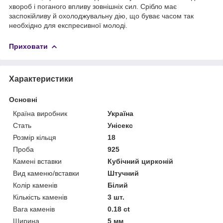
хвороб і поганого впливу зовнішніх сил. Срібло має
заспокійливу й охолоджувальну дію, що буває часом так
необхідно для експресивної молоді.
Приховати
Характеристики
Основні
Країна виробник
Україна
Стать
Унісекс
Розмір кільця
18
Проба
925
Камені вставки
Кубічний цирконій
Вид каменю/вставки
Штучний
Колір каменів
Білий
Кількість каменів
3 шт.
Вага каменів
0.18 ct
Ширина
5 мм