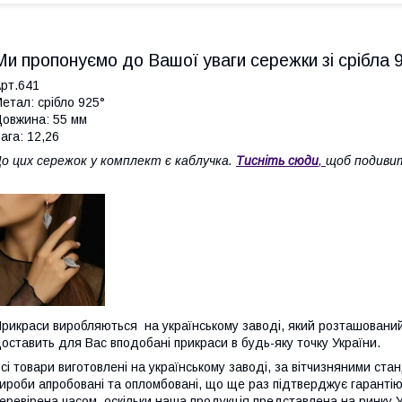
Ми пропонуємо до Вашої уваги сережки зі срібла 
рт.641
етал: срібло 925°
овжина: 55 мм
ага: 12,26
о цих сережок у комплект є каблучка.
Тисніть сюди
,
щоб подиви
рикраси виробляються на українському заводі, який розташований 
оставить для Вас вподобані прикраси в будь-яку точку України.
сі товари виготовлені на українському заводі, за вітчизняними стан
ироби апробовані та опломбовані, що ще раз підтверджує гарантію 
еревірена часом, оскільки наша продукція представлена на ринку У