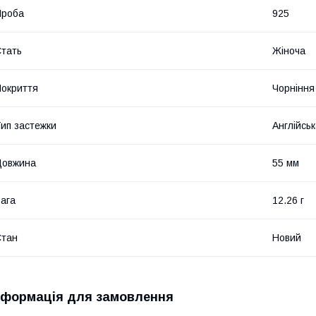
Проба
925
тать
Жіноча
окриття
Чорніння
ип застежки
Англійськ
Довжина
55 мм
ага
12.26 г
Стан
Новий
нформація для замовлення