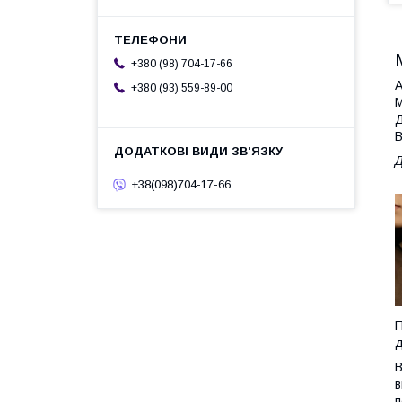
+380 (98) 704-17-66
А
+380 (93) 559-89-00
М
Д
В
Д
+38(098)704-17-66
П
д
В
в
п