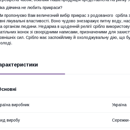
ка дівчина не любить прикраси?
и пропонуємо Вам величезний вибір прикрас з родованого срібла зі
вні лікувальні властивості. Воно чудово знезаражує питну воду, на
а організм людини. Недарма в щоденній релігії срібло використов
атільних іконок зі своєрідними написами, призначеними для захисту 
овнішніх сил. Срібло має заспокійливу й охолоджувальну дію, що б
олоді.
арактеристики
Основні
раїна виробник
Україна
ид виробу
Сережки-