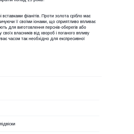
 вставками фіанітів. Проти золота срібло має
сичуючи її своїми іонами, що сприятливо впливає
ують для виготовлення перснів-оберегів або
своїх власників від хвороб і поганого впливу
уває часом так необхідно для експресивної
підвіски