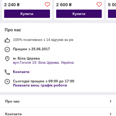
класика, яка завжди в
цирк
2 240
2 600
5 0
₴
₴
тренді
пер
Купити
Купити
Про нас
100% позитивних з 14 відгуків за рік
Працює з 25.06.2017
м. Біла Церква
вул.Гоголя 19, Біла Церква, Україна
Контакти
Сьогодні працює з 09:00 до 17:00
Показати весь графік роботи
Про нас
Контакти