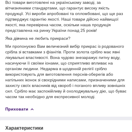
Всі товари виготовлені на українському заводі, за
вітчизняними стандартами, що гарантує високу якість
продукції. Усі вироби апробовані та опломбовані, що ще раз
підтверджує гарантію якості. Наші товари дійсно найвищої
якості, яка перевірена часом, оскільки наша продукція
представлена на ринку України понад 25 років!
Яка дівчина не любить прикраси?
Ми пропонуємо Вам величезний вибір прикрас із родованого
срібла зі вставками з фіанітів. Проти золота срібло має явні
лікувальні властивості. Вона чудово знезаражує питну воду,
насичуючи її своїми іонами, що сприятливо впливає на
організм людини. Недарма в щоденній релігії срібло
використовують для виготовлення перснів-оберегів або
натільних іконок зі своєрідними написами, призначеними для
захисту своїх власників від хвороб і поганого впливу зовнішніх
сил. Срібло має заспокійливу й охолоджувальну дію, що буває
часом так необхідно для експресивної молоді.
Приховати
Характеристики