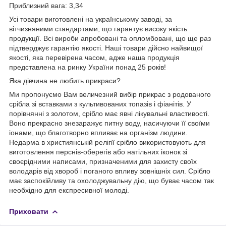
Приблизний вага: 3,34
Усі товари виготовлені на українському заводі, за
вітчизняними стандартами, що гарантує високу якість
продукції. Всі вироби апробовані та опломбовані, що ще раз
підтверджує гарантію якості. Наші товари дійсно найвищої
якості, яка перевірена часом, адже наша продукція
представлена на ринку України понад 25 років!
Яка дівчина не любить прикраси?
Ми пропонуємо Вам величезний вибір прикрас з родованого
срібла зі вставками з культивованих топазів і фіанітів. У
порівнянні з золотом, срібло має явні лікувальні властивості.
Воно прекрасно знезаражує питну воду, насичуючи її своїми
іонами, що благотворно впливає на організм людини.
Недарма в християнській релігії срібло використовують для
виготовлення перснів-оберегів або натільних іконок зі
своєрідними написами, призначеними для захисту своїх
володарів від хвороб і поганого впливу зовнішніх сил. Срібло
має заспокійливу та охолоджувальну дію, що буває часом так
необхідно для експресивної молоді.
Приховати