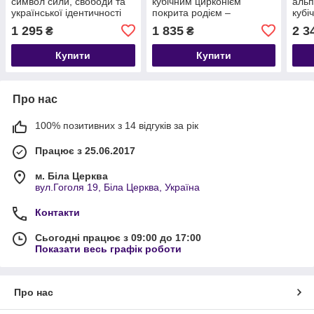
символ сили, свободи та
кубічним цирконієм
альп
української ідентичності
покрита родієм –
кубі
🇺🇦
елегантна класика, що
1 295
1 835
2 3
₴
₴
завжди в моді
Купити
Купити
Про нас
100% позитивних з 14 відгуків за рік
Працює з 25.06.2017
м. Біла Церква
вул.Гоголя 19, Біла Церква, Україна
Контакти
Сьогодні працює з 09:00 до 17:00
Показати весь графік роботи
Про нас