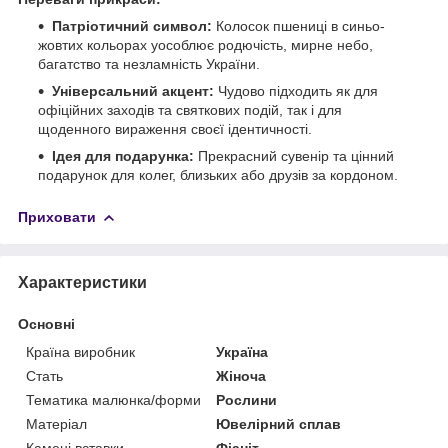
Патріотичний символ:
Колосок пшениці в синьо-
жовтих кольорах уособлює родючість, мирне небо,
багатство та незламність України.
Універсальний акцент:
Чудово підходить як для
офіційних заходів та святкових подій, так і для
щоденного вираження своєї ідентичності.
Ідея для подарунка:
Прекрасний сувенір та цінний
подарунок для колег, близьких або друзів за кордоном.
Приховати
Характеристики
Основні
Країна виробник
Україна
Стать
Жіноча
Тематика малюнка/форми
Рослини
Матеріал
Ювелірний сплав
Камені вставки
Фіаніт