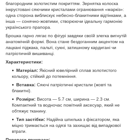
благородним золотистим покриттям. Зернятка колоска
інкрустовані сяючими кристалами огранювання «маркіз»:
одна сторона виблискує небесно-блакитними відтінками, а
інша — сонячно-жовтими, створюючи ідеальну гармонію
українського прапора.
Брошка гарно лягає по фігурі завдяки своїй злегка вигнутій
анатомічній формі. Вона стане бездоганним акцентом на
лацкані піджака, пальті, сукні, затишному кардигані чи
патріотичній вишиванці.
Характеристики:
Матеріал:
Якісний ювелірний сплав золотистого
кольору, стійкий до потемніння.
Вставка:
Сяючі патріотичні кристали (жовті та
блакитні).
Розміри:
Висота — 5.7 см, ширина — 2.3 см.
Компактний та водночас помітний аксесуар, який не
обтяжує тканину.
Тип застібки:
Надійна шпилька з фіксатором, яка
міцно тримається на одязі та захищає від випадкової
втрати.
Переваги прикраси: