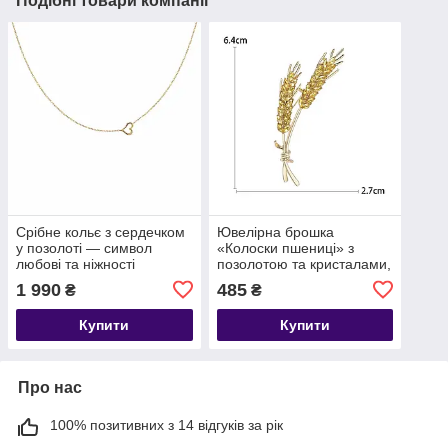
Подібні товари компанії
Срібне кольє з сердечком
Ювелірна брошка
у позолоті — символ
«Колоски пшениці» з
любові та ніжності
позолотою та кристалами,
патріотична брошка-
1 990
485
₴
₴
шпилька
Купити
Купити
Про нас
100% позитивних з 14 відгуків за рік