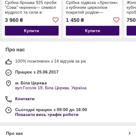
Срібна брошка 925 проби
Срібна підвіска «Хрестик»
Жіно
"Сова" чернена— символ
з кубічним цирконієм
кубі
мудрості та сили в
покритий родієм—
проб
кожному русі
витонченість віри та
3 960
1 450
750
₴
₴
блиску ✨
Купити
Купити
Про нас
100% позитивних з 14 відгуків за рік
Працює з 25.06.2017
м. Біла Церква
вул.Гоголя 19, Біла Церква, Україна
Контакти
Сьогодні працює з 09:00 до 16:00
Показати весь графік роботи
Про нас