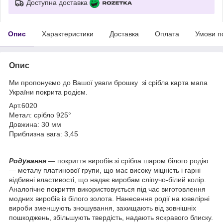
Доступна доставка
Опис
Характеристики
Доставка
Оплата
Умови п
Опис
Ми пропонуємо до Вашої уваги брошку зі срібла карта мапа
України покрита родієм.
Арт.6020
Метал: срібло 925°
Довжина: 30 мм
Приблизна вага: 3,45
Родування
— покриття виробів зі срібла шаром білого родію
— металу платинової групи, що має високу міцність і гарні
відбивні властивості, що надає виробам сліпучо-білий колір.
Аналогічне покриття використовується під час виготовлення
модних виробів із білого золота. Нанесення родії на ювелірні
вироби зменшують зношування, захищають від зовнішніх
пошкоджень, збільшують твердість, надають яскравого блиску.