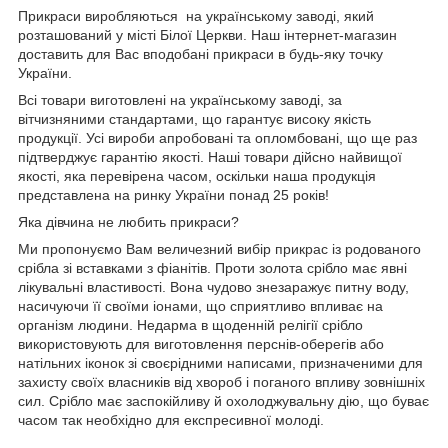
Прикраси виробляються на українському заводі, який
розташований у місті Білої Церкви. Наш інтернет-магазин
доставить для Вас вподобані прикраси в будь-яку точку
України.
Всі товари виготовлені на українському заводі, за
вітчизняними стандартами, що гарантує високу якість
продукції. Усі вироби апробовані та опломбовані, що ще раз
підтверджує гарантію якості. Наші товари дійсно найвищої
якості, яка перевірена часом, оскільки наша продукція
представлена на ринку України понад 25 років!
Яка дівчина не любить прикраси?
Ми пропонуємо Вам величезний вибір прикрас із родованого
срібла зі вставками з фіанітів. Проти золота срібло має явні
лікувальні властивості. Вона чудово знезаражує питну воду,
насичуючи її своїми іонами, що сприятливо впливає на
організм людини. Недарма в щоденній релігії срібло
використовують для виготовлення перснів-оберегів або
натільних іконок зі своєрідними написами, призначеними для
захисту своїх власників від хвороб і поганого впливу зовнішніх
сил. Срібло має заспокійливу й охолоджувальну дію, що буває
часом так необхідно для експресивної молоді.