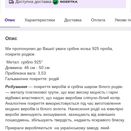
Доступна доставка
Опис
Характеристики
Доставка
Оплата
Умови п
Опис
Ми пропонуємо до Вашої уваги срібне кольє 925 проба,
покрите родієм
Метал: срібло 925°
Довжина: 46 см - 50 см
Приблизна вага: 3,53
Гальванічне покриття: родій
Родування
— покриття виробів зі срібла шаром білого родію
— металу платинової групи, що має високу міцність і гарні
відбивні властивості, що надає виробам сліпучо-білий колір.
Аналогічне покриття використовується під час виготовлення
модних виробів із білого золота. Нанесення родії на ювелірні
вироби зменшують зношування, захищають від зовнішніх
пошкоджень, збільшують твердість, надають яскравого блиску.
Прикраси виробляються на українському заводі, який