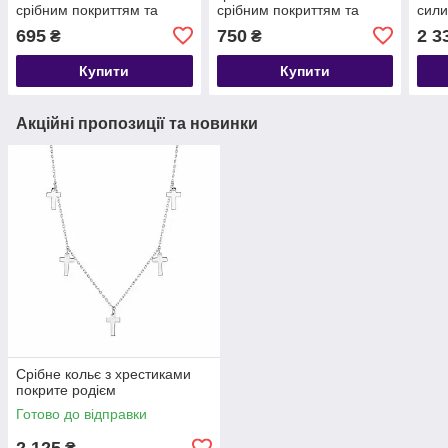
срібним покриттям та
срібним покриттям та
сили
родієм (S925, Таїланд)
родієм (S925, Таїланд)
695
750
2 3
₴
₴
Купити
Купити
Акційні пропозиції та новинки
Срібне кольє з хрестиками
покрите родієм
Готово до відправки
2 125