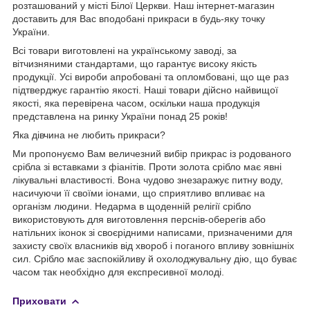
розташований у місті Білої Церкви. Наш інтернет-магазин
доставить для Вас вподобані прикраси в будь-яку точку
України.
Всі товари виготовлені на українському заводі, за
вітчизняними стандартами, що гарантує високу якість
продукції. Усі вироби апробовані та опломбовані, що ще раз
підтверджує гарантію якості. Наші товари дійсно найвищої
якості, яка перевірена часом, оскільки наша продукція
представлена на ринку України понад 25 років!
Яка дівчина не любить прикраси?
Ми пропонуємо Вам величезний вибір прикрас із родованого
срібла зі вставками з фіанітів. Проти золота срібло має явні
лікувальні властивості. Вона чудово знезаражує питну воду,
насичуючи її своїми іонами, що сприятливо впливає на
організм людини. Недарма в щоденній релігії срібло
використовують для виготовлення перснів-оберегів або
натільних іконок зі своєрідними написами, призначеними для
захисту своїх власників від хвороб і поганого впливу зовнішніх
сил. Срібло має заспокійливу й охолоджувальну дію, що буває
часом так необхідно для експресивної молоді.
Приховати