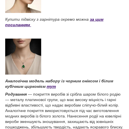
Купити підвіску з гарнітура окремо можна
з
а цим
посиланням
Аналогічна модель набору із чорним оніксом і білим
кубічним цирконієм
тут
Родування
— покриття виробів зі срібла шаром білого родію
— металу платинової групи, що має високу міцність і гарні
відбивні властивості, що надає виробам сліпучо-білий колір.
Аналогічне покриття використовується під час виготовлення
модних виробів із білого золота. Нанесення родії на ювелірні
вироби зменшують зношування, захищають від зовнішніх
пошкоджень, збільшують твердість, надають яскравого блиску.