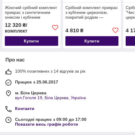
Жіночий срібний комплект
Срібний комплект прикрас
Сріб
прикрас з синтетичним
з кубічним цирконієм,
"Чис
оніксом і кубічним
покритий родієм —
цирк
цирконієм покритий
класика, яка завжди в
роді
12 320
₴/
родієм
тренді
4 810
4 1
₴
комплект
Купити
Купити
Про нас
100% позитивних з 14 відгуків за рік
Працює з 25.06.2017
м. Біла Церква
вул.Гоголя 19, Біла Церква, Україна
Контакти
Сьогодні працює з 09:00 до 17:00
Показати весь графік роботи