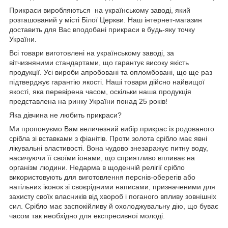
Прикраси виробляються на українському заводі, який
розташований у місті Білої Церкви. Наш інтернет-магазин
доставить для Вас вподобані прикраси в будь-яку точку
України.
Всі товари виготовлені на українському заводі, за
вітчизняними стандартами, що гарантує високу якість
продукції. Усі вироби апробовані та опломбовані, що ще раз
підтверджує гарантію якості. Наші товари дійсно найвищої
якості, яка перевірена часом, оскільки наша продукція
представлена на ринку України понад 25 років!
Яка дівчина не любить прикраси?
Ми пропонуємо Вам величезний вибір прикрас із родованого
срібла зі вставками з фіанітів. Проти золота срібло має явні
лікувальні властивості. Вона чудово знезаражує питну воду,
насичуючи її своїми іонами, що сприятливо впливає на
організм людини. Недарма в щоденній релігії срібло
використовують для виготовлення перснів-оберегів або
натільних іконок зі своєрідними написами, призначеними для
захисту своїх власників від хвороб і поганого впливу зовнішніх
сил. Срібло має заспокійливу й охолоджувальну дію, що буває
часом так необхідно для експресивної молоді.