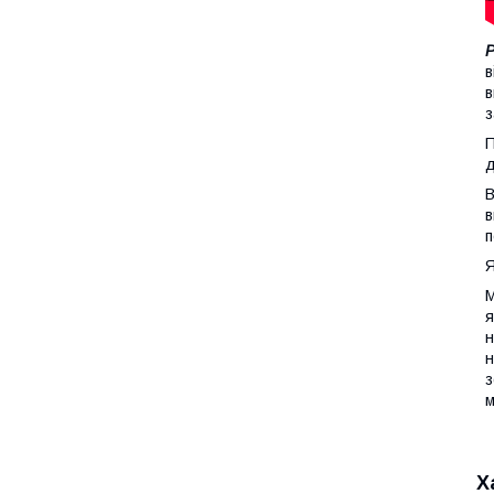
в
в
з
П
д
В
в
п
Я
М
я
н
н
з
м
Х