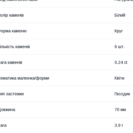
олір каменів
Білий
Форма каменю
Круг
ількість каменів
6 шт.
ага каменів
0.24 ct
ематика малюнка/форми
Квіти
ип застежки
Гвоздик
Довжина
70 мм
ага
3.9 г