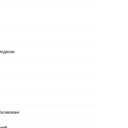
підвіски
льтивовані
ьний