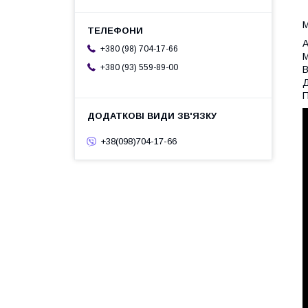
М
А
+380 (98) 704-17-66
М
+380 (93) 559-89-00
В
Д
П
+38(098)704-17-66