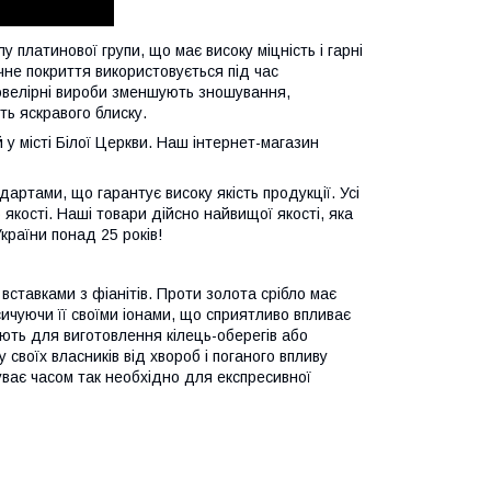
 платинової групи, що має високу міцність і гарні
ічне покриття використовується під час
 ювелірні вироби зменшують зношування,
ь яскравого блиску.
у місті Білої Церкви. Наш інтернет-магазин
дартами, що гарантує високу якість продукції. Усі
якості. Наші товари дійсно найвищої якості, яка
країни понад 25 років!
 вставками з фіанітів. Проти золота срібло має
сичуючи її своїми іонами, що сприятливо впливає
ують для виготовлення кілець-оберегів або
своїх власників від хвороб і поганого впливу
уває часом так необхідно для експресивної