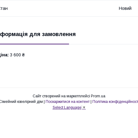
Стан
Новий
нформація для замовлення
іна:
3 600 ₴
Сайт створений на маркетплейсі
Prom.ua
Сімейний ювелірний дім |
Поскаржитися на контент
|
Політика конфіденційност
Select Language
▼