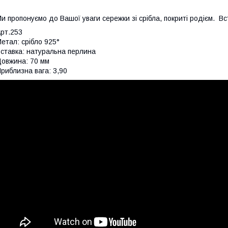
и пропонуємо до Вашої уваги сережки зі срібла, покриті родієм. Вст
рт.253
етал: срібло 925°
ставка: натуральна перлина
овжина: 70 мм
риблизна вага: 3,90