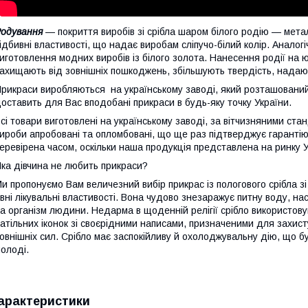
Родування
— покриття виробів зі срібла шаром білого родію — металу
ідбивні властивості, що надає виробам сліпучо-білий колір. Аналог
иготовлення модних виробів із білого золота. Нанесення родії на
ахищають від зовнішніх пошкоджень, збільшують твердість, надают
рикраси виробляються на українському заводі, який розташований 
оставить для Вас вподобані прикраси в будь-яку точку України.
сі товари виготовлені на українському заводі, за вітчизняними стан
ироби апробовані та опломбовані, що ще раз підтверджує гарантію 
еревірена часом, оскільки наша продукція представлена на ринку У
ка дівчина не любить прикраси?
и пропонуємо Вам величезний вибір прикрас із пологового срібла зі
вні лікувальні властивості. Вона чудово знезаражує питну воду, на
а організм людини. Недарма в щоденній релігії срібло використов
атільних іконок зі своєрідними написами, призначеними для захисту 
овнішніх сил. Срібло має заспокійливу й охолоджувальну дію, що б
олоді.
арактеристики