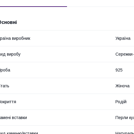
Основні
раїна виробник
Україна
ид виробу
Сережки-
Проба
925
тать
Жіноча
окриття
Родій
амені вставки
Перли ку
ид каменю/вставки
Натурал