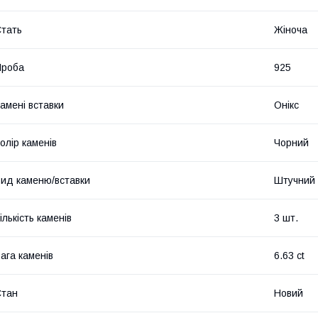
тать
Жіноча
Проба
925
амені вставки
Онікс
олір каменів
Чорний
ид каменю/вставки
Штучний
ількість каменів
3 шт.
ага каменів
6.63 ct
Стан
Новий