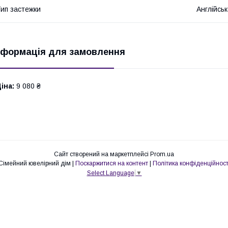
ип застежки
Англійськ
нформація для замовлення
іна:
9 080 ₴
Сайт створений на маркетплейсі
Prom.ua
Сімейний ювелірний дім |
Поскаржитися на контент
|
Політика конфіденційност
Select Language
▼