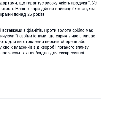
дартами, що гарантує високу якість продукції. Усі
якості. Наші товари дійсно найвищої якості, яка
країни понад 25 років!
 вставками з фіанітів. Проти золота срібло має
сичуючи її своїми іонами, що сприятливо впливає
ують для виготовлення перснів-оберегів або
своїх власників від хвороб і поганого впливу
уває часом так необхідно для експресивної