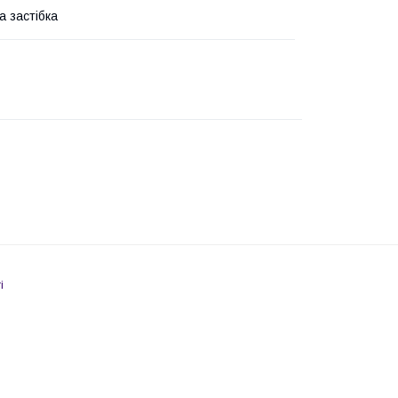
а застібка
і