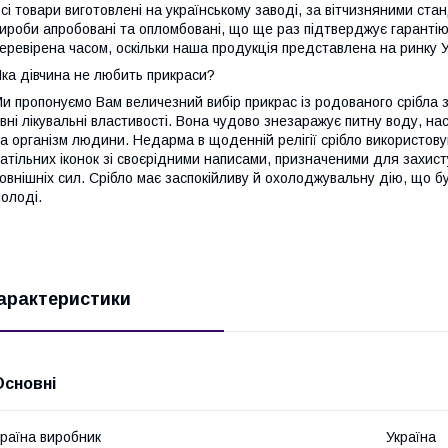
сі товари виготовлені на українському заводі, за вітчизняними стан
ироби апробовані та опломбовані, що ще раз підтверджує гарантію 
еревірена часом, оскільки наша продукція представлена на ринку У
ка дівчина не любить прикраси?
и пропонуємо Вам величезний вибір прикрас із родованого срібла зі
вні лікувальні властивості. Вона чудово знезаражує питну воду, на
а організм людини. Недарма в щоденній релігії срібло використов
атільних іконок зі своєрідними написами, призначеними для захисту 
овнішніх сил. Срібло має заспокійливу й охолоджувальну дію, що б
олоді.
арактеристики
Основні
раїна виробник
Україна