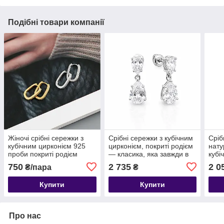
Подібні товари компанії
Жіночі срібні сережки з
Срібні сережки з кубічним
Сріб
кубічним цирконієм 925
цирконієм, покриті родієм
нату
проби покриті родієм
— класика, яка завжди в
кубі
тренді
покр
750
2 735
2 0
₴/пара
₴
елег
прир
Купити
Купити
Про нас