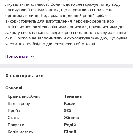
лікувальні властивості. Вона чудово знезаражує питну воду,
насичуючи її своїми іонами, що сприятливо впливає на
організм людини. Недарма в щоденній релігії срібло
використовують для виготовлення перснів-оберегів або
натільних іконок зі своєрідними написами, призначеними для
захисту своїх власників від хвороб і поганого впливу зовнішніх
сил. Срібло має заспокійливу й охолоджувальну дію, що буває
часом так необхідно для експресивної молоді.
Приховати
Характеристики
Основні
Країна виробник
Тайвань
Вид виробу
Кафи
Проба
925
Стать
Жіноча
Покриття
Родій
Колір металу
Білий