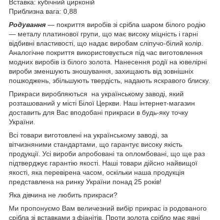
Вставка: кубічний цирконій
Приблизна вага: 0,88
Родування
— покриття виробів зі срібла шаром білого родію
— металу платинової групи, що має високу міцність і гарні
відбивні властивості, що надає виробам сліпучо-білий колір.
Аналогічне покриття використовується під час виготовлення
модних виробів із білого золота. Нанесення родії на ювелірні
вироби зменшують зношування, захищають від зовнішніх
пошкоджень, збільшують твердість, надають яскравого блиску.
Прикраси виробляються на українському заводі, який
розташований у місті Білої Церкви. Наш інтернет-магазин
доставить для Вас вподобані прикраси в будь-яку точку
України.
Всі товари виготовлені на українському заводі, за
вітчизняними стандартами, що гарантує високу якість
продукції. Усі вироби апробовані та опломбовані, що ще раз
підтверджує гарантію якості. Наші товари дійсно найвищої
якості, яка перевірена часом, оскільки наша продукція
представлена на ринку України понад 25 років!
Яка дівчина не любить прикраси?
Ми пропонуємо Вам величезний вибір прикрас із родованого
срібла зі вставками з фіанітів. Проти золота срібло має явні