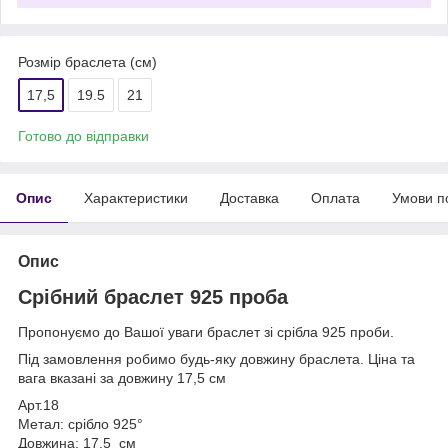
Розмір браслета (см)
17,5
19.5
21
Готово до відправки
Опис
Характеристики
Доставка
Оплата
Умови п
Опис
Срібний браслет 925 проба
Пропонуємо до Вашої уваги браслет зі срібла 925 проби.
Під замовлення робимо будь-яку довжину браслета. Ціна та
вага вказані за довжину 17,5 см
Арт.18
Метал: срібло 925°
Довжина: 17,5 см