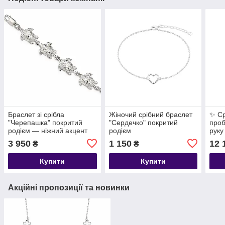
Браслет зі срібла
Жіночий срібний браслет
✨ Ср
"Черепашка" покритий
"Сердечко" покритий
проб
родієм — ніжний акцент
родієм
руку
для твого стилю
3 950
1 150
12 
₴
₴
Купити
Купити
Акційні пропозиції та новинки