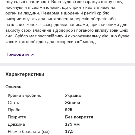
лікувальні властивості. Вона чудово знезаражує питну воду,
насичуючи її своїми іонами, що сприятливо впливає на
організм людини. Недарма в щоденній релігії срібло
використовують для виготовлення перснів-оберегів або
натільних іконок зі своєрідними написами, призначеними для
захисту своїх власників від хвороб і поганого впливу зовнішніх
сил. Срібло має заспокійливу й охолоджувальну дію, що буває
часом так необхідно для експресивної молоді.
Приховати
Характеристики
Основні
Країна виробник
Україна
Стать
Жіноча
Проба
925
Покриття
Без покриття
Довжина
175 мм
Розмір браслета (см)
17,5