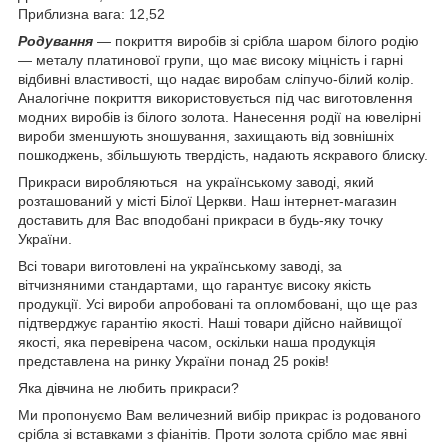
Приблизна вага: 12,52
Родування
— покриття виробів зі срібла шаром білого родію
— металу платинової групи, що має високу міцність і гарні
відбивні властивості, що надає виробам сліпучо-білий колір.
Аналогічне покриття використовується під час виготовлення
модних виробів із білого золота. Нанесення родії на ювелірні
вироби зменшують зношування, захищають від зовнішніх
пошкоджень, збільшують твердість, надають яскравого блиску.
Прикраси виробляються на українському заводі, який
розташований у місті Білої Церкви. Наш інтернет-магазин
доставить для Вас вподобані прикраси в будь-яку точку
України.
Всі товари виготовлені на українському заводі, за
вітчизняними стандартами, що гарантує високу якість
продукції. Усі вироби апробовані та опломбовані, що ще раз
підтверджує гарантію якості. Наші товари дійсно найвищої
якості, яка перевірена часом, оскільки наша продукція
представлена на ринку України понад 25 років!
Яка дівчина не любить прикраси?
Ми пропонуємо Вам величезний вибір прикрас із родованого
срібла зі вставками з фіанітів. Проти золота срібло має явні