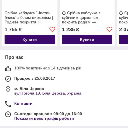
Срібна каблучка "Чистий
💍 Срібна каблучка з
💍 С
блиск" з білим цирконієм |
кубічним цирконієм,
кубі
Родієве покриття ✨
покрита родієм —
покр
класика, яка завжди в
клас
1 755
1 235
2 0
₴
₴
тренді
трен
Купити
Купити
Про нас
100% позитивних з 14 відгуків за рік
Працює з 25.06.2017
м. Біла Церква
вул.Гоголя 19, Біла Церква, Україна
Контакти
Сьогодні працює з 09:00 до 16:00
Показати весь графік роботи