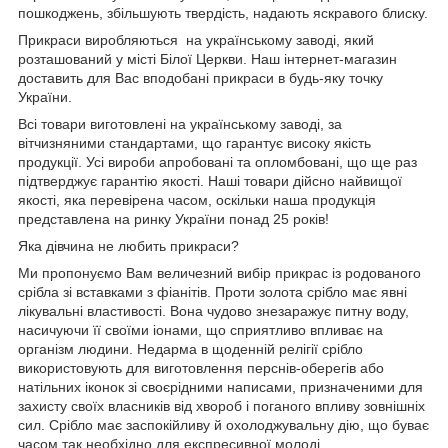
пошкоджень, збільшують твердість, надають яскравого блиску.
Прикраси виробляються на українському заводі, який
розташований у місті Білої Церкви. Наш інтернет-магазин
доставить для Вас вподобані прикраси в будь-яку точку
України.
Всі товари виготовлені на українському заводі, за
вітчизняними стандартами, що гарантує високу якість
продукції. Усі вироби апробовані та опломбовані, що ще раз
підтверджує гарантію якості. Наші товари дійсно найвищої
якості, яка перевірена часом, оскільки наша продукція
представлена на ринку України понад 25 років!
Яка дівчина не любить прикраси?
Ми пропонуємо Вам величезний вибір прикрас із родованого
срібла зі вставками з фіанітів. Проти золота срібло має явні
лікувальні властивості. Вона чудово знезаражує питну воду,
насичуючи її своїми іонами, що сприятливо впливає на
організм людини. Недарма в щоденній релігії срібло
використовують для виготовлення перснів-оберегів або
натільних іконок зі своєрідними написами, призначеними для
захисту своїх власників від хвороб і поганого впливу зовнішніх
сил. Срібло має заспокійливу й охолоджувальну дію, що буває
часом так необхідно для експресивної молоді.