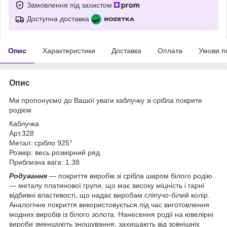
Замовлення під захистом
Доступна доставка
Опис
Характеристики
Доставка
Оплата
Умови п
Опис
Ми пропонуємо до Вашої уваги каблучку зі срібла покрите
родієм
Каблучка
Арт.328
Метал: срібло 925°
Розмір: весь розмірний ряд
Приблизна вага: 1,38
Родування
— покриття виробів зі срібла шаром білого родію
— металу платинової групи, що має високу міцність і гарні
відбивні властивості, що надає виробам сліпучо-білий колір.
Аналогічне покриття використовується під час виготовлення
модних виробів із білого золота. Нанесення родії на ювелірні
вироби зменшують зношування, захищають від зовнішніх