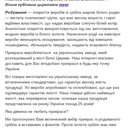
білим кубічним цирконієм
тут
Родування
— покриття виробів зі срібла шаром білого родію
— металу платинової групи, що має високу міцність і гарні
відбивні властивості, що надає виробам сліпучо-білий колір.
Аналогічне покриття використовується під час виготовлення
модних виробів із білого золота. Нанесення родії на ювелірні
вироби зменшують зношування, захищають від зовнішніх
пошкоджень, збільшують твердість, надають яскравого блиску.
Прикраси виробляються на українському заводі, який
розташований у місті Білої Церкви. Наш інтернет-магазин
доставить для Вас вподобані прикраси в будь-яку точку
України.
Всі товари виготовлені на українському заводі, за
вітчизняними стандартами, що гарантує високу якість
продукції. Усі вироби апробовані та опломбовані, що ще раз
підтверджує гарантію якості. Наші товари дійсно найвищої
якості, яка перевірена часом, оскільки наша продукція
представлена на ринку України понад 25 років!
Яка дівчина не любить прикраси?
Ми пропонуємо Вам величезний вибір прикрас із родованого
срібла зі вставками з фіанітів. Проти золота срібло має явні