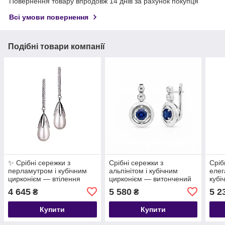
Повернення товару впродовж 14 днів за рахунок покупця
Всі умови повернення
Подібні товари компанії
✨ Срібні сережки з
Срібні сережки з
Сріб
перламутром і кубічним
альпінітом і кубічним
елег
цирконієм — втілення
цирконієм — витончений
кубі
ніжності й вишуканості 💎
акцент вашого образу
нат
4 645
5 580
5 2
₴
₴
Купити
Купити