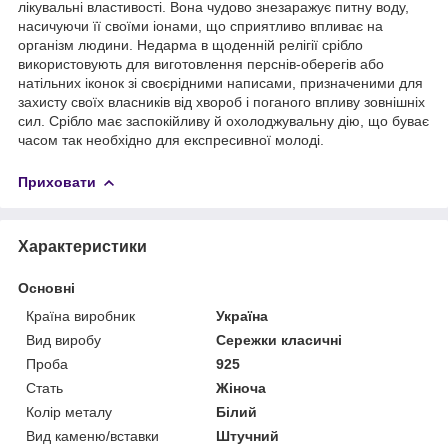
лікувальні властивості. Вона чудово знезаражує питну воду,
насичуючи її своїми іонами, що сприятливо впливає на
організм людини. Недарма в щоденній релігії срібло
використовують для виготовлення перснів-оберегів або
натільних іконок зі своєрідними написами, призначеними для
захисту своїх власників від хвороб і поганого впливу зовнішніх
сил. Срібло має заспокійливу й охолоджувальну дію, що буває
часом так необхідно для експресивної молоді.
Приховати
Характеристики
Основні
Країна виробник
Україна
Вид виробу
Сережки класичні
Проба
925
Стать
Жіноча
Колір металу
Білий
Вид каменю/вставки
Штучний