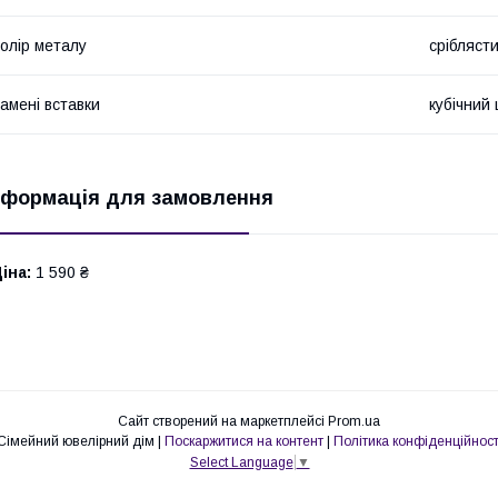
олір металу
срібляст
амені вставки
кубічний 
нформація для замовлення
іна:
1 590 ₴
Сайт створений на маркетплейсі
Prom.ua
Сімейний ювелірний дім |
Поскаржитися на контент
|
Політика конфіденційност
Select Language
▼