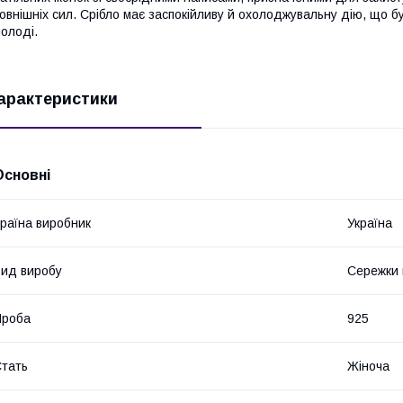
овнішніх сил. Срібло має заспокійливу й охолоджувальну дію, що б
олоді.
арактеристики
Основні
раїна виробник
Україна
ид виробу
Сережки 
Проба
925
тать
Жіноча