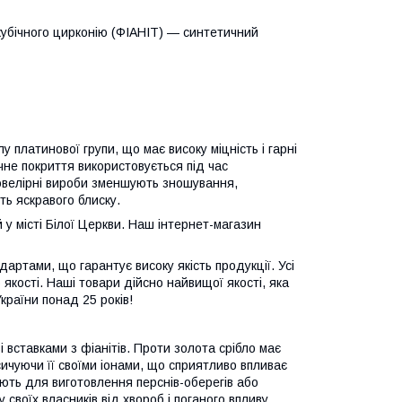
-кубічного цирконію (ФІАНІТ) — синтетичний
 платинової групи, що має високу міцність і гарні
ічне покриття використовується під час
 ювелірні вироби зменшують зношування,
ь яскравого блиску.
у місті Білої Церкви. Наш інтернет-магазин
дартами, що гарантує високу якість продукції. Усі
якості. Наші товари дійсно найвищої якості, яка
країни понад 25 років!
 вставками з фіанітів. Проти золота срібло має
сичуючи її своїми іонами, що сприятливо впливає
ують для виготовлення перснів-оберегів або
своїх власників від хвороб і поганого впливу