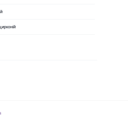
ий
цирконій
і