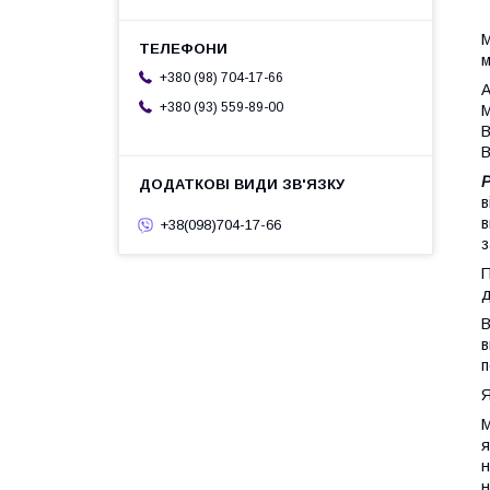
М
м
+380 (98) 704-17-66
А
+380 (93) 559-89-00
М
В
В
в
в
+38(098)704-17-66
з
П
д
В
в
п
Я
М
я
н
н