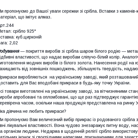
и пропонуємо до Вашої уваги сережки зі срібла. Вставки з каменів
атеріал, що імітує алмаз.
рт.244
етал: срібло 925°
ставка: куб.цирконій
ага: 2,02
Родування
— покриття виробів зі срібла шаром білого родію — металу
ідбивні властивості, що надає виробам сліпучо-білий колір. Аналог
иготовлення модних виробів із білого золота. Нанесення родії на
ахищають від зовнішніх пошкоджень, збільшують твердість, надают
рикраси виробляються на українському заводі, який розташований 
оставить для Вас вподобані прикраси в будь-яку точку України.
сі товари виготовлені на українському заводі, за вітчизняними стан
ироби апробовані та опломбовані, що ще раз підтверджує гарантію 
еревірена часом, оскільки наша продукція представлена на ринку У
ка дівчина не любить прикраси?
и пропонуємо Вам величезний вибір прикрас із родованого срібла зі
вні лікувальні властивості. Вона чудово знезаражує питну воду, на
а організм людини. Недарма в щоденній релігії срібло використов
атільних іконок зі своєрідними написами, призначеними для захисту 