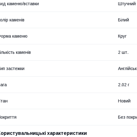
ид каменю/вставки
Штучний
олір каменів
Білий
Форма каменю
Круг
ількість каменів
2 шт.
ип застежки
Англійськ
ага
2.02 г
Стан
Новий
окриття
Без покр
Користувальницькі характеристики