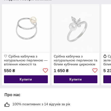
🤍 Срібна каблучка з
Срібна каблучка з
💍 С
натуральною перлиною —
натуральною перлиною та
зеле
втілення ніжності та
білим кубічним цирконієм
біли
елегантності
— ніжність, витонченість і
— га
550
1 650
5 2
₴
₴
класика в одному витворі
сяй
💍✨
Купити
Купити
Про нас
100% позитивних з 14 відгуків за рік