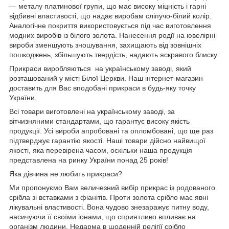
— металу платинової групи, що має високу міцність і гарні
відбивні властивості, що надає виробам сліпучо-білий колір.
Аналогічне покриття використовується під час виготовлення
модних виробів із білого золота. Нанесення родії на ювелірні
вироби зменшують зношування, захищають від зовнішніх
пошкоджень, збільшують твердість, надають яскравого блиску.
Прикраси виробляються на українському заводі, який
розташований у місті Білої Церкви. Наш інтернет-магазин
доставить для Вас вподобані прикраси в будь-яку точку
України.
Всі товари виготовлені на українському заводі, за
вітчизняними стандартами, що гарантує високу якість
продукції. Усі вироби апробовані та опломбовані, що ще раз
підтверджує гарантію якості. Наші товари дійсно найвищої
якості, яка перевірена часом, оскільки наша продукція
представлена на ринку України понад 25 років!
Яка дівчина не любить прикраси?
Ми пропонуємо Вам величезний вибір прикрас із родованого
срібла зі вставками з фіанітів. Проти золота срібло має явні
лікувальні властивості. Вона чудово знезаражує питну воду,
насичуючи її своїми іонами, що сприятливо впливає на
організм людини. Недарма в щоденній релігії срібло