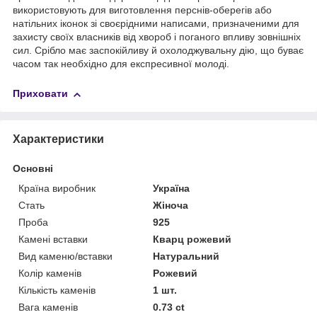
використовують для виготовлення перснів-оберегів або
натільних іконок зі своєрідними написами, призначеними для
захисту своїх власників від хвороб і поганого впливу зовнішніх
сил. Срібло має заспокійливу й охолоджувальну дію, що буває
часом так необхідно для експресивної молоді.
Приховати
Характеристики
Основні
Країна виробник
Україна
Стать
Жіноча
Проба
925
Камені вставки
Кварц рожевий
Вид каменю/вставки
Натуральний
Колір каменів
Рожевий
Кількість каменів
1 шт.
Вага каменів
0.73 ct