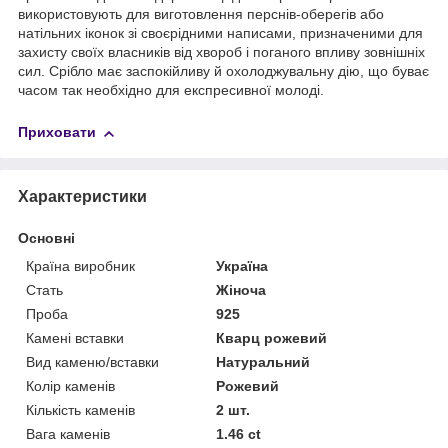
використовують для виготовлення перснів-оберегів або
натільних іконок зі своєрідними написами, призначеними для
захисту своїх власників від хвороб і поганого впливу зовнішніх
сил. Срібло має заспокійливу й охолоджувальну дію, що буває
часом так необхідно для експресивної молоді.
Приховати
Характеристики
Основні
Країна виробник
Україна
Стать
Жіноча
Проба
925
Камені вставки
Кварц рожевий
Вид каменю/вставки
Натуральний
Колір каменів
Рожевий
Кількість каменів
2 шт.
Вага каменів
1.46 ct