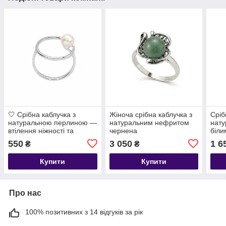
🤍 Срібна каблучка з
Жіноча срібна каблучка з
Сріб
натуральною перлиною —
натуральним нефритом
нату
втілення ніжності та
чернена
біли
елегантності
— ні
550
3 050
1 6
₴
₴
клас
💍✨
Купити
Купити
Про нас
100% позитивних з 14 відгуків за рік