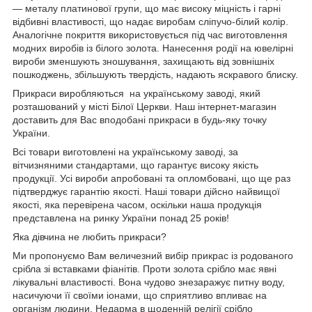
— металу платинової групи, що має високу міцність і гарні
відбивні властивості, що надає виробам сліпучо-білий колір.
Аналогічне покриття використовується під час виготовлення
модних виробів із білого золота. Нанесення родії на ювелірні
вироби зменшують зношування, захищають від зовнішніх
пошкоджень, збільшують твердість, надають яскравого блиску.
Прикраси виробляються на українському заводі, який
розташований у місті Білої Церкви. Наш інтернет-магазин
доставить для Вас вподобані прикраси в будь-яку точку
України.
Всі товари виготовлені на українському заводі, за
вітчизняними стандартами, що гарантує високу якість
продукції. Усі вироби апробовані та опломбовані, що ще раз
підтверджує гарантію якості. Наші товари дійсно найвищої
якості, яка перевірена часом, оскільки наша продукція
представлена на ринку України понад 25 років!
Яка дівчина не любить прикраси?
Ми пропонуємо Вам величезний вибір прикрас із родованого
срібла зі вставками фіанітів. Проти золота срібло має явні
лікувальні властивості. Вона чудово знезаражує питну воду,
насичуючи її своїми іонами, що сприятливо впливає на
організм людини. Недарма в щоденній релігії срібло