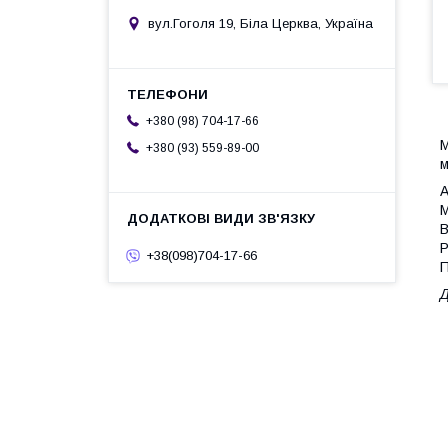
вул.Гоголя 19, Біла Церква, Україна
+380 (98) 704-17-66
М
+380 (93) 559-89-00
м
А
М
В
Р
+38(098)704-17-66
П
Д