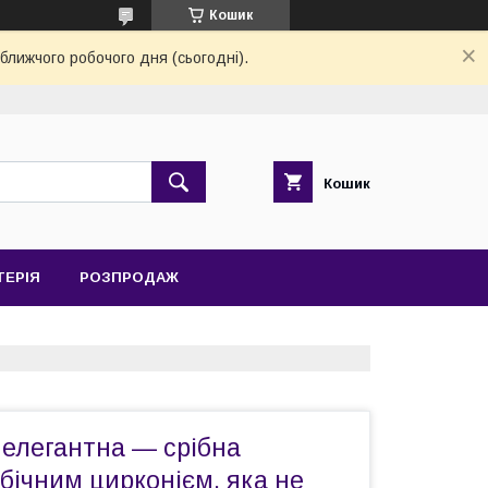
Кошик
ближчого робочого дня (сьогодні).
Кошик
ТЕРІЯ
РОЗПРОДАЖ
 елегантна — срібна
убічним цирконієм, яка не