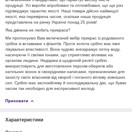
продукції. Усі вироби апробовані та опломбовані, що ще раз
підтверджує гарантію якості. Наші товари дійсно найвищої
якості, яка перевірена часом, оскільки наша продукція
представлена на ринку України понад 25 років!
Яка дівчина не любить прикраси?
Ми пропонуємо Вам величезний вибір прикрас із родованого
срібла зі вставками з фіанітів. Проти золота срібло має явні
лікувальні властивості. Вона чудово знезаражує питну воду,
насичуючи її своїми іонами, що сприятливо впливає на
організм людини. Недарма в щоденній релігії срібло
використовують для виготовлення перснів-оберегів або
натільних іконок зі своєрідними написами, призначеними для
захисту своїх власників від хвороб і поганого впливу зовнішніх
сил. Срібло має заспокійливу й охолоджувальну дію, що буває
часом так необхідно для експресивної молоді.
Приховати
Характеристики
Основні