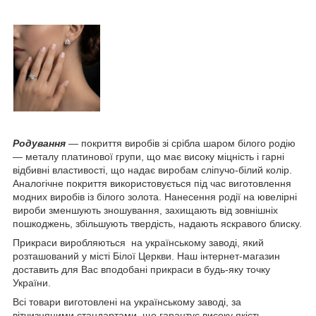
Родування
— покриття виробів зі срібла шаром білого родію
— металу платинової групи, що має високу міцність і гарні
відбивні властивості, що надає виробам сліпучо-білий колір.
Аналогічне покриття використовується під час виготовлення
модних виробів із білого золота. Нанесення родії на ювелірні
вироби зменшують зношування, захищають від зовнішніх
пошкоджень, збільшують твердість, надають яскравого блиску.
Прикраси виробляються на українському заводі, який
розташований у місті Білої Церкви. Наш інтернет-магазин
доставить для Вас вподобані прикраси в будь-яку точку
України.
Всі товари виготовлені на українському заводі, за
вітчизняними стандартами, що гарантує високу якість