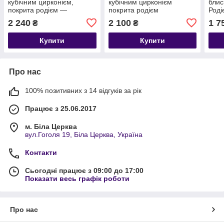
кубічним цирконієм,
кубічним цирконієм
блис
покрита родієм —
покрита родієм
Роді
класика, яка завжди в
2 240
2 100
1 7
₴
₴
тренді
Купити
Купити
Про нас
100% позитивних з 14 відгуків за рік
Працює з 25.06.2017
м. Біла Церква
вул.Гоголя 19, Біла Церква, Україна
Контакти
Сьогодні працює з 09:00 до 17:00
Показати весь графік роботи
Про нас