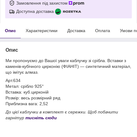
Замовлення під захистом
Доступна доставка
Опис
Характеристики
Доставка
Оплата
Умови п
Опис
Ми пропонуємо до Вашої уваги каблучку зі срібла. Вставки з
каменів-кубічного цирконію (ФІАНІТ) — синтетичний матеріал,
що імітує алмаз.
Арт.634
Метал: срібло 925°
Вставка: куб.цирконій
Розмір: весь розмірний ряд
Приблизна вага: 2,52
До цієї каблучки в комплект є сережки. Щоб побачити
гарнітур
тисніть сюди