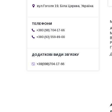
вул.Гоголя 19, Біла Церква, Україна
М
А
+380 (98) 704-17-66
М
+380 (93) 559-89-00
В
Р
П
Д
+38(098)704-17-66
А