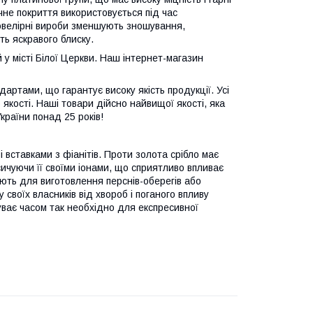
ічне покриття використовується під час
 ювелірні вироби зменшують зношування,
ь яскравого блиску.
у місті Білої Церкви. Наш інтернет-магазин
дартами, що гарантує високу якість продукції. Усі
якості. Наші товари дійсно найвищої якості, яка
країни понад 25 років!
 вставками з фіанітів. Проти золота срібло має
сичуючи її своїми іонами, що сприятливо впливає
ують для виготовлення перснів-оберегів або
своїх власників від хвороб і поганого впливу
уває часом так необхідно для експресивної