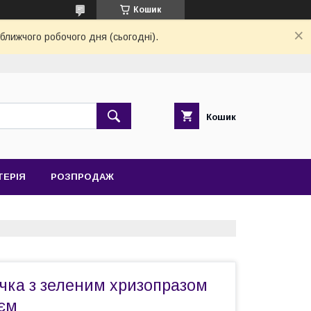
Кошик
ближчого робочого дня (сьогодні).
Кошик
ТЕРІЯ
РОЗПРОДАЖ
чка з зеленим хризопразом
ієм