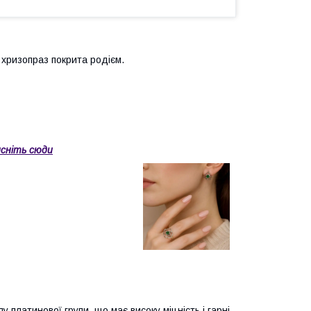
- хризопраз покрита родієм.
сніть сюди
 платинової групи, що має високу міцність і гарні