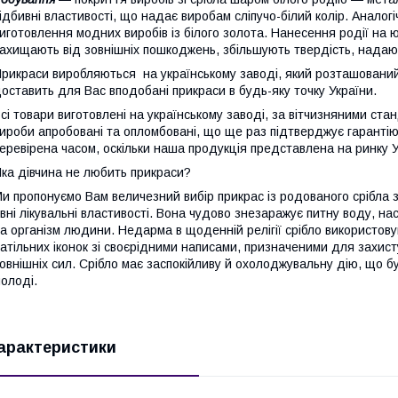
ідбивні властивості, що надає виробам сліпучо-білий колір. Аналог
иготовлення модних виробів із білого золота. Нанесення родії на
ахищають від зовнішніх пошкоджень, збільшують твердість, надают
рикраси виробляються на українському заводі, який розташований 
оставить для Вас вподобані прикраси в будь-яку точку України.
сі товари виготовлені на українському заводі, за вітчизняними стан
ироби апробовані та опломбовані, що ще раз підтверджує гарантію 
еревірена часом, оскільки наша продукція представлена на ринку У
ка дівчина не любить прикраси?
и пропонуємо Вам величезний вибір прикрас із родованого срібла зі
вні лікувальні властивості. Вона чудово знезаражує питну воду, на
а організм людини. Недарма в щоденній релігії срібло використов
атільних іконок зі своєрідними написами, призначеними для захисту 
овнішніх сил. Срібло має заспокійливу й охолоджувальну дію, що б
олоді.
арактеристики