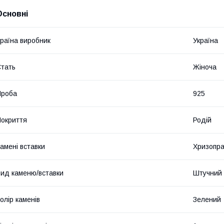
Основні
раїна виробник
Україна
тать
Жіноча
Проба
925
окриття
Родій
амені вставки
Хризопра
ид каменю/вставки
Штучний
олір каменів
Зелений