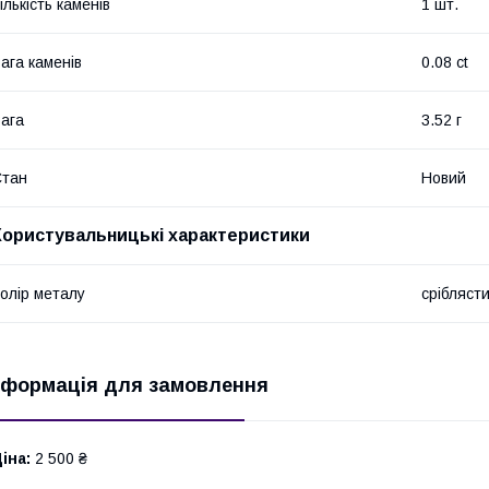
ількість каменів
1 шт.
ага каменів
0.08 ct
ага
3.52 г
Стан
Новий
Користувальницькі характеристики
олір металу
срібляст
нформація для замовлення
іна:
2 500 ₴