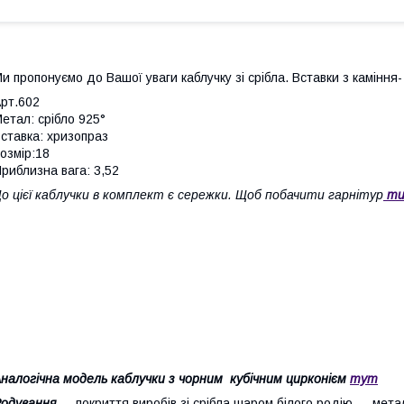
и пропонуємо до Вашої уваги каблучку зі срібла. Вставки з каміння
рт.602
етал: срібло 925°
ставка: хризопраз
озмір:18
риблизна вага: 3,52
о цієї каблучки в комплект є сережки. Щоб побачити гарнітур
ти
налогічна модель каблучки з чорним кубічним цирконієм
тут
Родування
— покриття виробів зі срібла шаром білого родію — металу