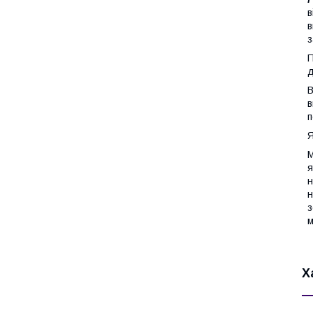
в
в
з
П
д
В
в
п
Я
М
я
н
н
з
м
Х