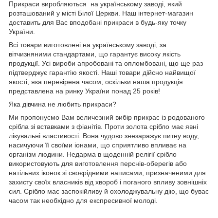
Прикраси виробляються на українському заводі, який
розташований у місті Білої Церкви. Наш інтернет-магазин
доставить для Вас вподобані прикраси в будь-яку точку
України.
Всі товари виготовлені на українському заводі, за
вітчизняними стандартами, що гарантує високу якість
продукції. Усі вироби апробовані та опломбовані, що ще раз
підтверджує гарантію якості. Наші товари дійсно найвищої
якості, яка перевірена часом, оскільки наша продукція
представлена на ринку України понад 25 років!
Яка дівчина не любить прикраси?
Ми пропонуємо Вам величезний вибір прикрас із родованого
срібла зі вставками з фіанітів. Проти золота срібло має явні
лікувальні властивості. Вона чудово знезаражує питну воду,
насичуючи її своїми іонами, що сприятливо впливає на
організм людини. Недарма в щоденній релігії срібло
використовують для виготовлення перснів-оберегів або
натільних іконок зі своєрідними написами, призначеними для
захисту своїх власників від хвороб і поганого впливу зовнішніх
сил. Срібло має заспокійливу й охолоджувальну дію, що буває
часом так необхідно для експресивної молоді.