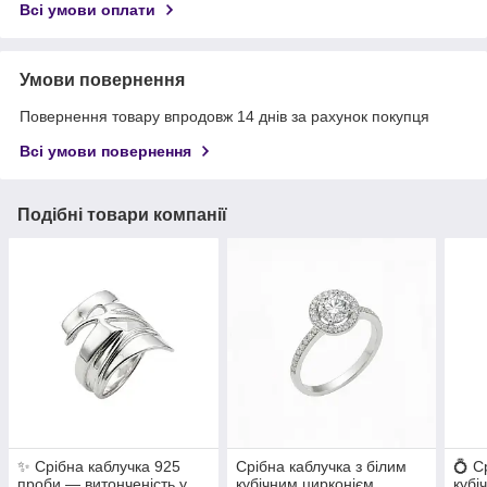
Всі умови оплати
Умови повернення
Повернення товару впродовж 14 днів за рахунок покупця
Всі умови повернення
Подібні товари компанії
✨ Срібна каблучка 925
Срібна каблучка з білим
💍 С
проби — витонченість у
кубічним цирконієм
кубі