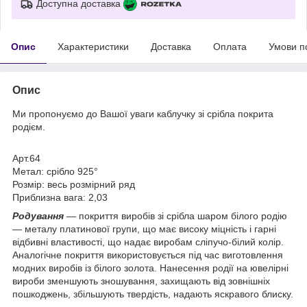
Доступна доставка
Опис
Характеристики
Доставка
Оплата
Умови п
Опис
Ми пропонуємо до Вашої уваги каблучку зі срібла покрита
родієм.
Арт.64
Метал: срібло 925°
Розмір: весь розмірний ряд
Приблизна вага: 2,03
Родування
— покриття виробів зі срібла шаром білого родію
— металу платинової групи, що має високу міцність і гарні
відбивні властивості, що надає виробам сліпучо-білий колір.
Аналогічне покриття використовується під час виготовлення
модних виробів із білого золота. Нанесення родії на ювелірні
вироби зменшують зношування, захищають від зовнішніх
пошкоджень, збільшують твердість, надають яскравого блиску.