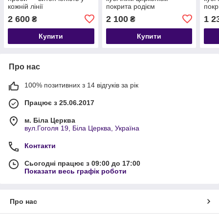
кожній лінії
покрита родієм
покр
клас
2 600
2 100
1 2
₴
₴
трен
Купити
Купити
Про нас
100% позитивних з 14 відгуків за рік
Працює з 25.06.2017
м. Біла Церква
вул.Гоголя 19, Біла Церква, Україна
Контакти
Сьогодні працює з 09:00 до 17:00
Показати весь графік роботи
Про нас