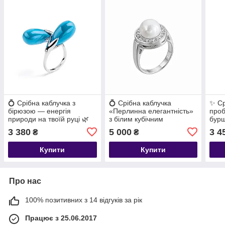
💍 Срібна каблучка з
💍 Срібна каблучка
✨ Ср
бірюзою — енергія
«Перлинна елегантність»
проб
природи на твоїй руці 🌿
з білим кубічним
бурш
цирконієм і натуральною
не в
3 380
5 000
3 4
₴
₴
перлиною
Купити
Купити
Про нас
100% позитивних з 14 відгуків за рік
Працює з 25.06.2017