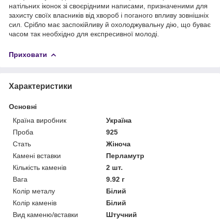
натільних іконок зі своєрідними написами, призначеними для
захисту своїх власників від хвороб і поганого впливу зовнішніх
сил. Срібло має заспокійливу й охолоджувальну дію, що буває
часом так необхідно для експресивної молоді.
Приховати
Характеристики
Основні
Країна виробник
Україна
Проба
925
Стать
Жіноча
Камені вставки
Перламутр
Кількість каменів
2 шт.
Вага
9.92 г
Колір металу
Білий
Колір каменів
Білий
Вид каменю/вставки
Штучний