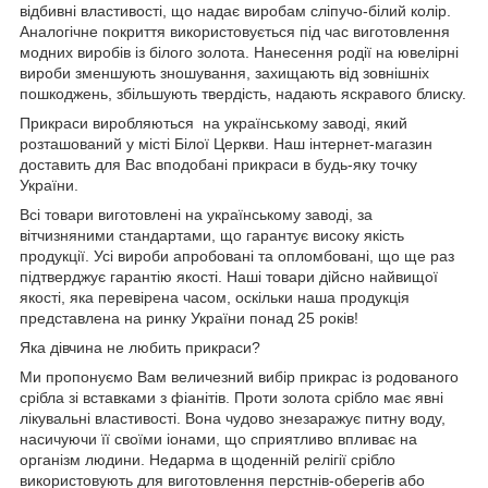
відбивні властивості, що надає виробам сліпучо-білий колір.
Аналогічне покриття використовується під час виготовлення
модних виробів із білого золота. Нанесення родії на ювелірні
вироби зменшують зношування, захищають від зовнішніх
пошкоджень, збільшують твердість, надають яскравого блиску.
Прикраси виробляються на українському заводі, який
розташований у місті Білої Церкви. Наш інтернет-магазин
доставить для Вас вподобані прикраси в будь-яку точку
України.
Всі товари виготовлені на українському заводі, за
вітчизняними стандартами, що гарантує високу якість
продукції. Усі вироби апробовані та опломбовані, що ще раз
підтверджує гарантію якості. Наші товари дійсно найвищої
якості, яка перевірена часом, оскільки наша продукція
представлена на ринку України понад 25 років!
Яка дівчина не любить прикраси?
Ми пропонуємо Вам величезний вибір прикрас із родованого
срібла зі вставками з фіанітів. Проти золота срібло має явні
лікувальні властивості. Вона чудово знезаражує питну воду,
насичуючи її своїми іонами, що сприятливо впливає на
організм людини. Недарма в щоденній релігії срібло
використовують для виготовлення перстнів-оберегів або